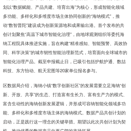
划以“数据赋能、产品共建、培育出海”为核心，形成智能化领域
多功能、多样化和多维度市场主体协同创新的“海纳模式”，推
动“数智普陀”建设成为创新策源地和成果输出港。首个发布的共
创计划聚焦“高温下城市智能化治理”，由地球观测组织等委托海
纳工程院具体推进实施，旨在构建“精准感知、智能预警、高效协
同、科学决策”的城市韧性智能治理新范式，培育面向全球城市的
智能化治理产品。截至申报截止日，已吸引包括护航护通、数喆
科技、东方怡动、航天宏图等20家单位报名参与。
区数据局介绍，海纳小镇“数字创新社区”的发展需要立足海纳“创
新、开放、共享”的生态、打造富有生长力、富有生产力的模式、
富含生动性的海纳创新发展逻辑，并形成可容纳智能化领域多功
能、多样化和多维度市场主体的海纳模式。数据产品共创计划的
启动，正是践行这一理念的关键举措。期望以此次共创计划为契
机，推动优秀的数据产品向更广阔的市场拓展。