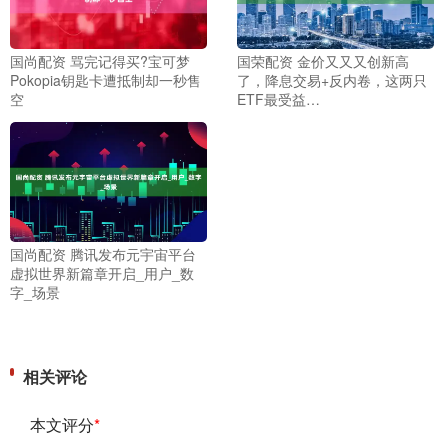
国尚配资 骂完记得买?宝可梦
国荣配资 金价又又又创新高
Pokopia钥匙卡遭抵制却一秒售
了，降息交易+反内卷，这两只
空
ETF最受益…
国尚配资 腾讯发布元宇宙平台
虚拟世界新篇章开启_用户_数
字_场景
相关评论
本文评分
*