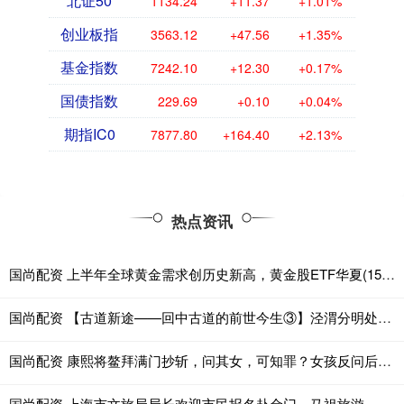
北证50
1134.24
+11.37
+1.01%
创业板指
3563.12
+47.56
+1.35%
基金指数
7242.10
+12.30
+0.17%
国债指数
229.69
+0.10
+0.04%
期指IC0
7877.80
+164.40
+2.13%
热点资讯
国尚配资 上半年全球黄金需求创历史新高，黄金股ETF华夏(159562)涨近4%
国尚配资 【古道新途——回中古道的前世今生③】泾渭分明处，帝王西顾时（回中古道政治军事志）
国尚配资 康熙将鳌拜满门抄斩，问其女，可知罪？女孩反问后，当场脸色大变
国尚配资 上海市文旅局局长欢迎市民报名赴金门、马祖旅游