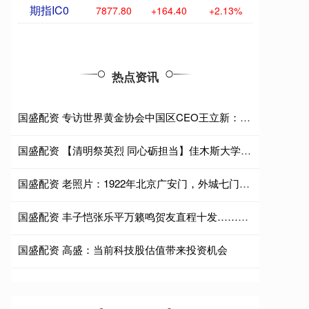
期指IC0
7877.80
+164.40
+2.13%
热点资讯
国盛配资 专访世界黄金协会中国区CEO王立新：黄金是“避险舟”更是“压舱石”
国盛配资 【清明祭英烈 同心砺担当】佳木斯大学附属第一医院民主党派成员赴抗联英雄纪念馆开展主题活动
国盛配资 老照片：1922年北京广安门，外城七门中它的规格较高，乾隆帝六次南巡均由此门出京
国盛配资 丰子恺张乐平万籁鸣贺友直程十发……大师作品云集，儿童美术怎是小儿科
国盛配资 高盛：当前科技股估值带来投资机会