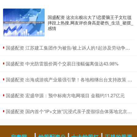
国盛配资 这次出糗出大了!恋爱脑王子文红毯
摔跤上热搜,网友评价身高是硬伤_生活_裙摆_
感情
​国盛配资 江苏建工集团作为被告/被上诉人的1起涉及劳动争议的诉讼将于2025年7月15日开庭
​国盛配资 中光防雷股价两个交易日涨幅偏离值达43.98%
​国盛配资 出海成游戏产业最强引擎！各地相继出台支持政策 这些厂商走在前列
​国盛配资 宏盛华源：预中标南方电网项目 金额约11.27亿元
​国盛配资 国内首个“IP+文旅”沉浸式亲子度假综合体落地北京昌平