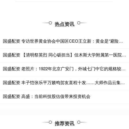
热点资讯
国盛配资 专访世界黄金协会中国区CEO王立新：黄金是“避险舟”更是“压舱石”
国盛配资 【清明祭英烈 同心砺担当】佳木斯大学附属第一医院民主党派成员赴抗联英雄纪念馆开展主题活动
国盛配资 老照片：1922年北京广安门，外城七门中它的规格较高，乾隆帝六次南巡均由此门出京
国盛配资 丰子恺张乐平万籁鸣贺友直程十发……大师作品云集，儿童美术怎是小儿科
国盛配资 高盛：当前科技股估值带来投资机会
推荐资讯