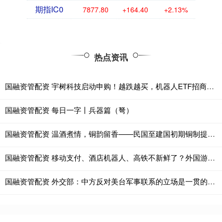
期指IC0
7877.80
+164.40
+2.13%
热点资讯
国融资管配资 宇树科技启动申购！越跌越买，机器人ETF招商（560770）7月累计净流入2.61亿元
国融资管配资 每日一字丨兵器篇（弩）
国融资管配资 温酒煮情，铜韵留香——民国至建国初期铜制提梁温酒壶考述
国融资管配资 移动支付、酒店机器人、高铁不新鲜了？外国游客来沪爱上看牙验光、中医理疗！
国融资管配资 外交部：中方反对美台军事联系的立场是一贯的明确的