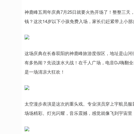
神鹿峰五周年庆典7月25日就要火热开场了！整整三天
钱？这次14岁以下小孩免费入场，家长们赶紧带上小朋
这场庆典在长春双阳的神鹿峰旅游度假区，地址是山河街道
有多热闹？先说泼水大战！在千人广场，电音DJ嗨翻
是一场清凉大狂欢！
太空漫步表演是这次的重头戏。专业演员穿上宇航员服装
场场精彩。灯光闪耀，音乐震撼，感觉就像飞到宇宙里