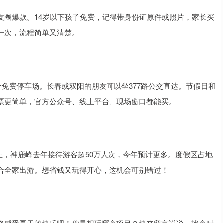
友圈爆款。14岁以下孩子免费，记得带身份证原件或照片，家长买
一次，流程简单又清楚。
个免费停车场。长春或双阳的朋友可以坐377路公交直达。节假日和
票更简单，官方公众号、线上平台、现场窗口都能买。
数据上，神鹿峰去年接待游客超50万人次，今年预计更多。度假区占地
合全家出游。想省钱又玩得开心，这机会可别错过！
峰感受夏天的快乐吧！你最想玩哪个项目？快来留言说说，找个时