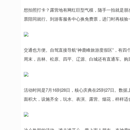
想拍照打卡？露营地有网红巨型气模，随手一拍就是朋
票陪同就行。到游客服务中心换免费票，进门时再核验
交通也方便。自驾直接导航“神鹿峰旅游度假区”，有四
周末，吉林、松原、四平、辽源、白城还有直通车。购
活动时间是7月16到28日，核心庆典在25到27日。
面积大，设施齐全，玩水、表演、露营、烟花，样样适
这么热闹的活动，谁去谁开心。带上家人朋友，来神鹿