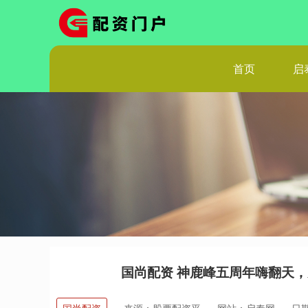
首页
启
国尚配资 神鹿峰五周年嗨翻天