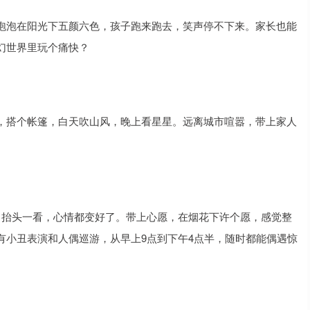
泡泡在阳光下五颜六色，孩子跑来跑去，笑声停不下来。家长也能
幻世界里玩个痛快？
，搭个帐篷，白天吹山风，晚上看星星。远离城市喧嚣，带上家人
，抬头一看，心情都变好了。带上心愿，在烟花下许个愿，感觉整
有小丑表演和人偶巡游，从早上9点到下午4点半，随时都能偶遇惊