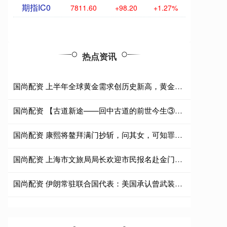
期指IC0
7811.60
+98.20
+1.27%
热点资讯
国尚配资 上半年全球黄金需求创历史新高，黄金股ETF华夏(159562)涨近4%
国尚配资 【古道新途——回中古道的前世今生③】泾渭分明处，帝王西顾时（回中古道政治军事志）
国尚配资 康熙将鳌拜满门抄斩，问其女，可知罪？女孩反问后，当场脸色大变
国尚配资 上海市文旅局局长欢迎市民报名赴金门、马祖旅游
国尚配资 伊朗常驻联合国代表：美国承认曾武装伊朗反对派团体